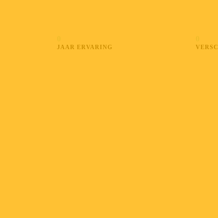
0
0
JAAR ERVARING
VERSC